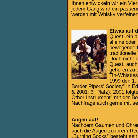
Ihnen entwickeln wir ein Vi
jedem Gang wird ein passend
werden mit Whisky verfeiner
Etwas auf 
Quest, ein a
alleine ode
bewegende D
traditionel
Doch nicht n
Quest, auch
gehören zu 
Tin-Whistles
1999 den 1.
Border Pipers' Society” in E
& 2001: 3. Platz). 2001 folgt
Other Instrument” mit der Bo
Nachfrage auch gerne mit se
Augen auf!
Nachdem Gaumen und Ohren 
auch die Augen zu ihrem Re
„Burning Socks” besteht seit