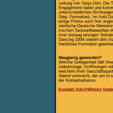
Leitung von Tanja Dörr. Die 
Engagement dabei und komme
unterschiedlichen Richtungen
Step, Formation). Im Irish D
einige Preise auch hier ange
vierfache Deutsche Meisteri
irischen Tanzwettbewerben 
ihrer bislang einzigen Teiln
Dancing 2004 sowohl den Vize
Hardshoe-Formation gewinn
Neugierig geworden?
Welche Gelegenheit fällt Ih
Geburtstage, Eröffnungen ode
welchem Ihrer Geschäftspart
Abend verbracht, der ein in
der Kontaktadresse.
Kontakt: Info@Whisky-Tasti