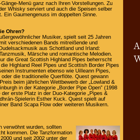
er-Gänge-Menü ganz nach Ihren Vorstellungen. Zu
er Whisky serviert und auch die Speisen selber
t. Ein Gaumengenuss im doppelten Sinne.
die Ohren?
ußergewöhnlicher Musiker, spielt seit 25 Jahren
r mit verschiedenen Bands mitreißende und
udelsackmusik aus Schottland und Irland:
le Tanzmusik, Märsche und romantische Melodien.
ur die Great Scottish Highland Pipes beherrscht
 die Highland Reel Pipes und Scottish Border Pipes
seinen Instrumenten ebenso wie Uilleann Pipes,
 oder die traditionelle Querflöte. Quest gewann
 Preis beim jährlichen Wettbewerb der „Lowland &
dinburgh in der Kategorie „Border Pipe Open” (1998
e der erste Platz in der Duo-Kategorie „Pipes &
dhrán-Spielerin Esther Kuck. Quest spielt auf
iner Band Scapa Flow oder weiteren Musikern.
verwöhnt wurden, sollten
cht kommen. Die Tanzformation
 2000 und seit 2002 unter der