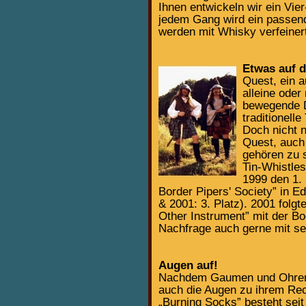
Ihnen entwickeln wir ein Vi
jedem Gang wird ein passend
werden mit Whisky verfeiner
Etwas auf 
Quest, ein a
alleine ode
bewegende D
traditionel
Doch nicht n
Quest, auch
gehören zu 
Tin-Whistles
1999 den 1.
Border Pipers' Society” in E
& 2001: 3. Platz). 2001 folgt
Other Instrument” mit der Bo
Nachfrage auch gerne mit se
Augen auf!
Nachdem Gaumen und Ohren 
auch die Augen zu ihrem Re
„Burning Socks” besteht seit