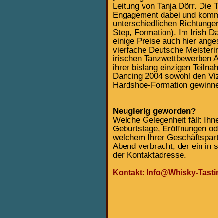
Leitung von Tanja Dörr. Die 
Engagement dabei und komme
unterschiedlichen Richtungen
Step, Formation). Im Irish D
einige Preise auch hier ange
vierfache Deutsche Meisteri
irischen Tanzwettbewerben 
ihrer bislang einzigen Teiln
Dancing 2004 sowohl den Vize
Hardshoe-Formation gewinn
Neugierig geworden?
Welche Gelegenheit fällt Ih
Geburtstage, Eröffnungen ode
welchem Ihrer Geschäftspart
Abend verbracht, der ein in
der Kontaktadresse.
Kontakt: Info@Whisky-Tasti