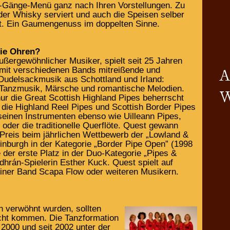
er-Gänge-Menü ganz nach Ihren Vorstellungen. Zu
er Whisky serviert und auch die Speisen selber
t. Ein Gaumengenuss im doppelten Sinne.
die Ohren?
ußergewöhnlicher Musiker, spielt seit 25 Jahren
r mit verschiedenen Bands mitreißende und
udelsackmusik aus Schottland und Irland:
le Tanzmusik, Märsche und romantische Melodien.
ur die Great Scottish Highland Pipes beherrscht
 die Highland Reel Pipes und Scottish Border Pipes
seinen Instrumenten ebenso wie Uilleann Pipes,
 oder die traditionelle Querflöte. Quest gewann
 Preis beim jährlichen Wettbewerb der „Lowland &
dinburgh in der Kategorie „Border Pipe Open” (1998
e der erste Platz in der Duo-Kategorie „Pipes &
dhrán-Spielerin Esther Kuck. Quest spielt auf
iner Band Scapa Flow oder weiteren Musikern.
verwöhnt wurden, sollten
cht kommen. Die Tanzformation
 2000 und seit 2002 unter der