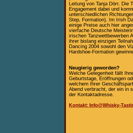
Leitung von Tanja Dörr. Die 
Engagement dabei und komme
unterschiedlichen Richtungen
Step, Formation). Im Irish D
einige Preise auch hier ange
vierfache Deutsche Meisteri
irischen Tanzwettbewerben 
ihrer bislang einzigen Teiln
Dancing 2004 sowohl den Vize
Hardshoe-Formation gewinn
Neugierig geworden?
Welche Gelegenheit fällt Ih
Geburtstage, Eröffnungen ode
welchem Ihrer Geschäftspart
Abend verbracht, der ein in
der Kontaktadresse.
Kontakt: Info@Whisky-Tasti