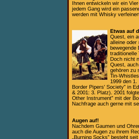
Ihnen entwickeln wir ein Vi
jedem Gang wird ein passend
werden mit Whisky verfeiner
Etwas auf 
Quest, ein a
alleine ode
bewegende D
traditionel
Doch nicht n
Quest, auch
gehören zu 
Tin-Whistles
1999 den 1.
Border Pipers' Society” in E
& 2001: 3. Platz). 2001 folgt
Other Instrument” mit der Bo
Nachfrage auch gerne mit se
Augen auf!
Nachdem Gaumen und Ohren 
auch die Augen zu ihrem Re
„Burning Socks” besteht seit