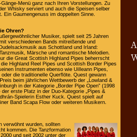
er-Gänge-Menü ganz nach Ihren Vorstellungen. Zu
er Whisky serviert und auch die Speisen selber
t. Ein Gaumengenuss im doppelten Sinne.
die Ohren?
ußergewöhnlicher Musiker, spielt seit 25 Jahren
r mit verschiedenen Bands mitreißende und
udelsackmusik aus Schottland und Irland:
le Tanzmusik, Märsche und romantische Melodien.
ur die Great Scottish Highland Pipes beherrscht
 die Highland Reel Pipes und Scottish Border Pipes
seinen Instrumenten ebenso wie Uilleann Pipes,
 oder die traditionelle Querflöte. Quest gewann
 Preis beim jährlichen Wettbewerb der „Lowland &
dinburgh in der Kategorie „Border Pipe Open” (1998
e der erste Platz in der Duo-Kategorie „Pipes &
dhrán-Spielerin Esther Kuck. Quest spielt auf
iner Band Scapa Flow oder weiteren Musikern.
verwöhnt wurden, sollten
cht kommen. Die Tanzformation
 2000 und seit 2002 unter der