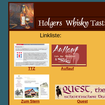
Linkliste:
TTZ
Auflauf
Zum Stern
Quest