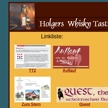
Linkliste:
TTZ
Auflauf
Zum Stern
Quest