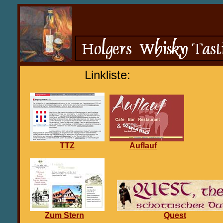
Linkliste:
TTZ
Auflauf
Zum Stern
Quest